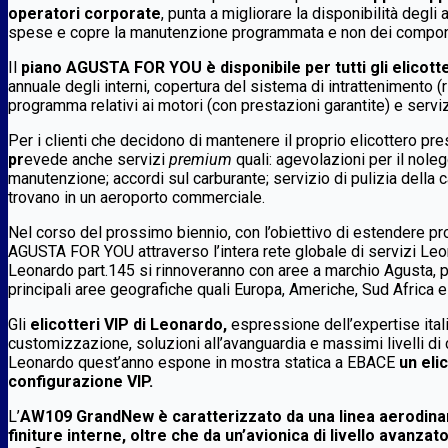
operatori corporate
, punta a migliorare la disponibilità degli 
spese e copre la manutenzione programmata e non dei componenti 
Il
piano AGUSTA FOR YOU è disponibile per tutti gli elicott
annuale degli interni, copertura del sistema di intrattenimento (r
programma relativi ai motori (con prestazioni garantite) e serviz
Per i clienti che decidono di mantenere il proprio elicottero pre
pr
evede anche servizi
premium
quali: agevolazioni per il nolegg
manutenzione; accordi sul carburante; servizio di pulizia della 
trovano in un aeroporto commerciale.
Nel corso del prossimo biennio, con l’obiettivo di estendere pr
AGUSTA FOR YOU attraverso l’intera rete globale di servizi Leon
Leonardo part.145 si rinnoveranno con aree a marchio Agusta, pe
principali aree geografiche quali Europa, Americhe, Sud Africa e 
Gli
elicotteri VIP di Leonardo,
espressione dell’expertise ital
customizzazione, soluzioni all’avanguardia e massimi livelli di
Leonardo quest’anno espone in mostra statica a EBACE
un eli
configurazione VIP.
L’
AW109 GrandNew è caratterizzato da una linea aerodinam
finiture interne, oltre che da un’avionica di livello avanzato