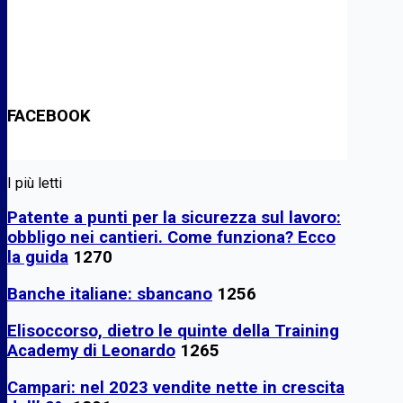
FACEBOOK
I più letti
Patente a punti per la sicurezza sul lavoro:
obbligo nei cantieri. Come funziona? Ecco
la guida
1270
Banche italiane: sbancano
1256
Elisoccorso, dietro le quinte della Training
Academy di Leonardo
1265
Campari: nel 2023 vendite nette in crescita