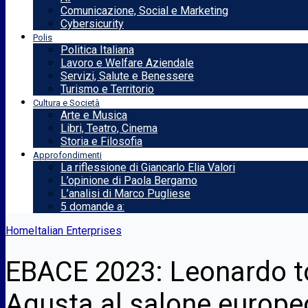
Comunicazione, Social e Marketing
Cybersicurity
Polis
Politica Italiana
Lavoro e Welfare Aziendale
Servizi, Salute e Benessere
Turismo e Territorio
Cultura e Società
Arte e Musica
Libri, Teatro, Cinema
Storia e Filosofia
Approfondimenti
La riflessione di Giancarlo Elia Valori
L’opinione di Paola Bergamo
L’analisi di Marco Pugliese
5 domande a:
Home
Italian Enterprises
EBACE 2023: Leonardo to
Agusta al salone europe