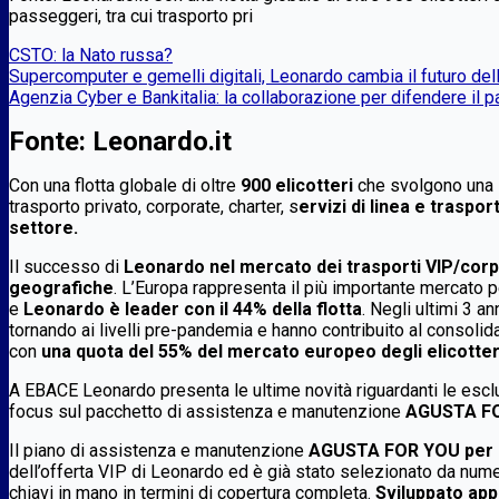
passeggeri, tra cui trasporto pri
CSTO: la Nato russa?
Supercomputer e gemelli digitali, Leonardo cambia il futuro dell
Agenzia Cyber e Bankitalia: la collaborazione per difendere il 
Fonte: Leonardo.it
Con una flotta globale di oltre
900 elicotteri
che svolgono una s
trasporto privato, corporate, charter, s
ervizi di linea e traspo
settore.
Il successo di
Leonardo nel mercato dei trasporti VIP/corp
geografiche
. L’Europa rappresenta il più importante mercato 
e
Leonardo è leader con il 44% della flotta
. Negli ultimi 3 
tornando ai livelli pre-pandemia e hanno contribuito al consoli
con
una quota del 55% del mercato europeo degli elicotte
A EBACE Leonardo presenta le ultime novità riguardanti le esclu
focus sul pacchetto di assistenza e manutenzione
AGUSTA F
Il piano di assistenza e manutenzione
AGUSTA FOR YOU per o
dell’offerta VIP di Leonardo ed è già stato selezionato da numer
chiavi in mano in termini di copertura completa.
Sviluppato app