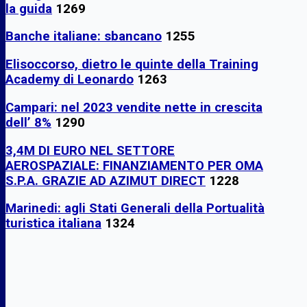
la guida
1269
Banche italiane: sbancano
1255
Elisoccorso, dietro le quinte della Training
Academy di Leonardo
1263
Campari: nel 2023 vendite nette in crescita
dell’ 8%
1290
3,4M DI EURO NEL SETTORE
AEROSPAZIALE: FINANZIAMENTO PER OMA
S.P.A. GRAZIE AD AZIMUT DIRECT
1228
Marinedi: agli Stati Generali della Portualità
turistica italiana
1324