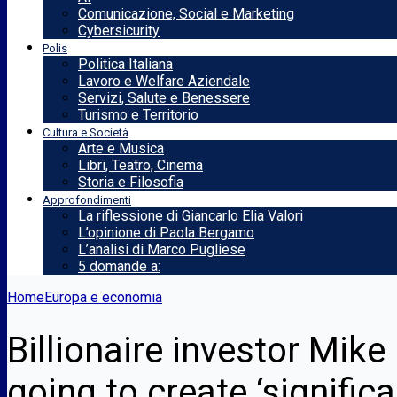
Comunicazione, Social e Marketing
Cybersicurity
Polis
Politica Italiana
Lavoro e Welfare Aziendale
Servizi, Salute e Benessere
Turismo e Territorio
Cultura e Società
Arte e Musica
Libri, Teatro, Cinema
Storia e Filosofia
Approfondimenti
La riflessione di Giancarlo Elia Valori
L’opinione di Paola Bergamo
L’analisi di Marco Pugliese
5 domande a:
Home
Europa e economia
Billionaire investor Mike
going to create ‘signific