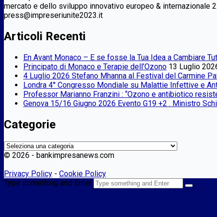
mercato e dello sviluppo innovativo europeo & internazionale 2
press@impreseriunite2023.it
Articoli Recenti
En Avant Monaco – E se fosse la Tua Idea a Cambiare Tut
Principato di Monaco e Terapie dell’Ozono
13 Luglio 202
4 Luglio 2026 Stefano Mhanna al Festival del Carmine Pa
Londra 4° Congresso Mondiale su Malattie Infettive e A
Professor Marianno Franzini : “Ozono e antibiotico resist
Genova 15/16 Giugno 2026 Evento G19 +2 . Ministro Schill
Categorie
Categorie
©
2026 - bankimpresanews.com
Privacy Policy
-
Cookie Policy
Type something and Enter