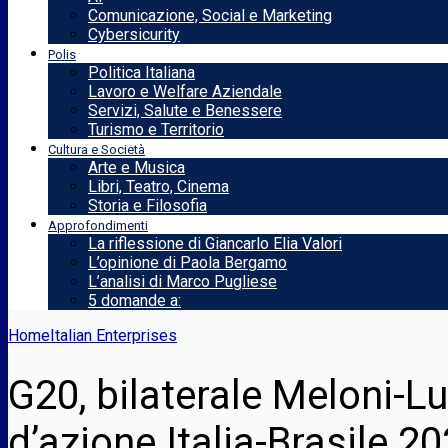
Comunicazione, Social e Marketing
Cybersicurity
Polis
Politica Italiana
Lavoro e Welfare Aziendale
Servizi, Salute e Benessere
Turismo e Territorio
Cultura e Società
Arte e Musica
Libri, Teatro, Cinema
Storia e Filosofia
Approfondimenti
La riflessione di Giancarlo Elia Valori
L’opinione di Paola Bergamo
L’analisi di Marco Pugliese
5 domande a:
Home
Italian Enterprises
G20, bilaterale Meloni-Lu
d’azione Italia-Brasile 2