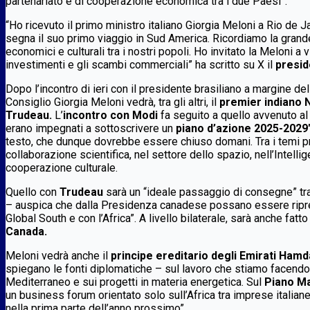
partenariato e di cooperazione economica tra i due Paesi”.
“Ho ricevuto il primo ministro italiano Giorgia Meloni a Rio de J
segna il suo primo viaggio in Sud America. Ricordiamo la grande 
economici e culturali tra i nostri popoli. Ho invitato la Meloni a
investimenti e gli scambi commerciali” ha scritto su X il
presid
Dopo l’incontro di ieri con il presidente brasiliano a margine de
Consiglio Giorgia Meloni vedrà, tra gli altri, il
premier indiano 
Trudeau.
L’
incontro con Modi
fa seguito a quello avvenuto al 
erano impegnati a sottoscrivere un
piano d’azione 2025-2029″
testo, che dunque dovrebbe essere chiuso domani. Tra i temi pr
collaborazione scientifica, nel settore dello spazio, nell’Intelli
cooperazione culturale.
Quello con
Trudeau
sarà un “ideale passaggio di consegne” tra 
– auspica che dalla Presidenza canadese possano essere ripresi 
Global South e con l’Africa”. A livello bilaterale, sarà anche fatt
Canada.
Meloni vedrà anche il
principe ereditario degli Emirati H
spiegano le fonti diplomatiche – sul lavoro che stiamo facendo i
Mediterraneo e sui progetti in materia energetica. Sul
Piano Ma
un business forum orientato solo sull’Africa tra imprese italiane
nella prima parte dell’anno prossimo”.