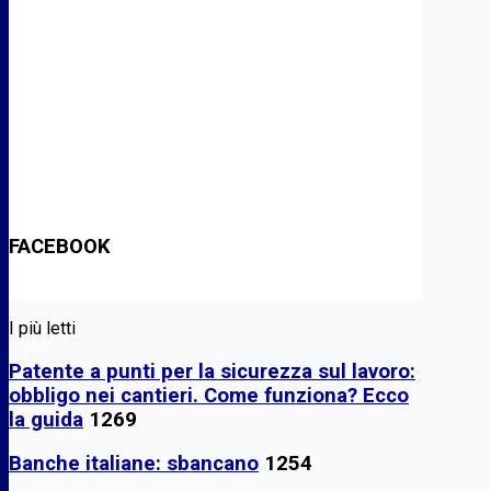
FACEBOOK
I più letti
Patente a punti per la sicurezza sul lavoro:
obbligo nei cantieri. Come funziona? Ecco
la guida
1269
Banche italiane: sbancano
1254